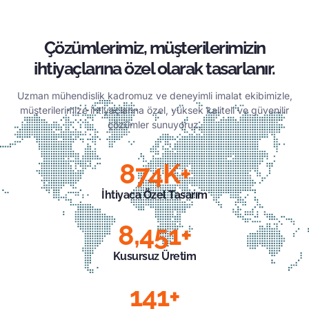
Çözümlerimiz, müşterilerimizin
ihtiyaçlarına özel olarak tasarlanır.
Uzman mühendislik kadromuz ve deneyimli imalat ekibimizle,
müşterilerimize ihtiyaçlarına özel, yüksek kaliteli ve güvenilir
çözümler sunuyoruz.
874
K+
İhtiyaca Özel Tasarım
8,451
+
Kusursuz Üretim
141
+