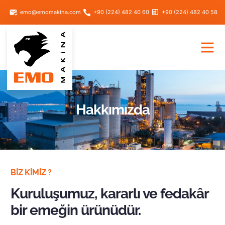
emo@emomakina.com
+90 (224) 482 40 60
+90 (224) 482 40 58
Hakkımızda
BIZ KIMIZ ?
Kuruluşumuz, kararlı ve fedakâr
bir emeğin ürünüdür.