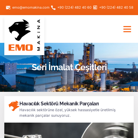
emo@emomakina.com
+90 (224) 482 40 60
+90 (224) 482 40 58
Seri İmalat Çeşitleri
Havacılık Sektörü Mekanik Parçaları
Havacılık sektörüne özel, yüksek hassasiyetle üretilmiş
mekanik parçalar sunuyoruz.